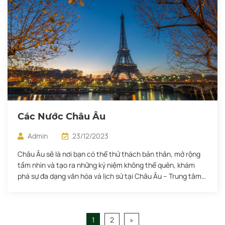
Các Nước Châu Âu
Admin
23/12/2023
Châu Âu sẽ là nơi bạn có thể thử thách bản thân, mở rộng
tầm nhìn và tạo ra những kỷ niệm không thể quên, khám
phá sự đa dạng văn hóa và lịch sử tại Châu Âu – Trung tâm
giáo dục hàng đầu thế giới. Tại đây, bạn sẽ được đắm mình
trong […]
1
2
»