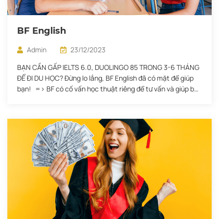
BF English
Admin
23/12/2023
BẠN CẦN GẤP IELTS 6.0, DUOLINGO 85 TRONG 3-6 THÁNG
ĐỂ ĐI DU HỌC? Đừng lo lắng, BF English đã có mặt để giúp
bạn! => BF có cố vấn học thuật riêng để tư vấn và giúp bạn
xây dựng lộ trình học tiếng anh cấp tốc đảm bảo đạt điểm
IELTS 6.0, […]