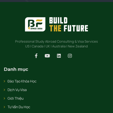
Professional Study Abroad Consulting & Visa Services
US | Canada | UK | Australia | New Zealand
Danh mục
Đào Tạo Khóa Học
Dịch Vụ Visa
Giới Thiệu
Tư Vấn Du Học