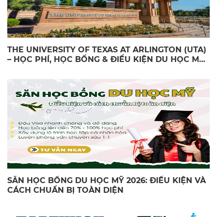
THE UNIVERSITY OF TEXAS AT ARLINGTON (UTA)
– HỌC PHÍ, HỌC BỔNG & ĐIỀU KIỆN DU HỌC MỸ
2026
SĂN HỌC BỔNG DU HỌC MỸ 2026: ĐIỀU KIỆN VÀ
CÁCH CHUẨN BỊ TOÀN DIỆN