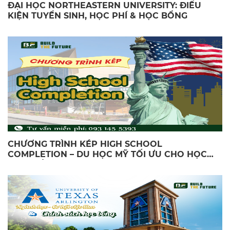
ĐẠI HỌC NORTHEASTERN UNIVERSITY: ĐIỀU
KIỆN TUYỂN SINH, HỌC PHÍ & HỌC BỔNG
CHƯƠNG TRÌNH KÉP HIGH SCHOOL
COMPLETION – DU HỌC MỸ TỐI ƯU CHO HỌC
SINH CẤP 3